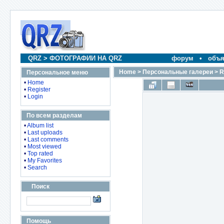
QRZ
>
ФОТОГРАФИИ НА QRZ
форум
•
объя
Home
>
Персональные галереи
>
R
Персональное меню
•
Home
•
Register
•
Login
По всем разделам
•
Album list
•
Last uploads
•
Last comments
•
Most viewed
•
Top rated
•
My Favorites
•
Search
Поиск
Помощь