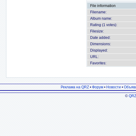
File information
Filename:
Album name:
Rating (1 votes):
Filesize:
Date added:
Dimensions:
Displayed:
URL:
Favorites:
Реклама на QRZ
•
Форум
•
Новости
•
Объяв
©
QRZ