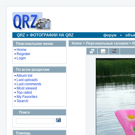
QRZ
>
ФОТОГРАФИИ НА QRZ
форум
•
объя
Home
>
Персональные галереи
>
R
Персональное меню
•
Home
•
Register
•
Login
По всем разделам
•
Album list
•
Last uploads
•
Last comments
•
Most viewed
•
Top rated
•
My Favorites
•
Search
Поиск
Помощь