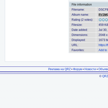
File information
Filename:
DSCF9
Album name:
RV3MQ
Rating (2 votes):
Filesize:
459 Ki
Date added:
Jul 30
Dimensions:
2048 x
Displayed:
1673 t
URL:
https:/
Favorites:
Add to 
Реклама на QRZ
•
Форум
•
Новости
•
Объяв
©
QRZ