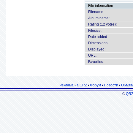
File information
Filename:
Album name:
Rating (12 votes):
Filesize:
Date added:
Dimensions:
Displayed:
URL:
Favorites:
Реклама на QRZ
•
Форум
•
Новости
•
Объяв
©
QRZ