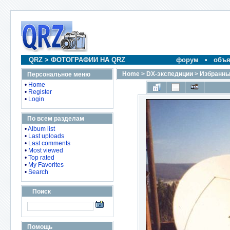
QRZ
>
ФОТОГРАФИИ НА QRZ
форум
•
объя
Home
>
DX-экспедиции
>
Избранны
Персональное меню
•
Home
•
Register
•
Login
По всем разделам
•
Album list
•
Last uploads
•
Last comments
•
Most viewed
•
Top rated
•
My Favorites
•
Search
Поиск
Помощь