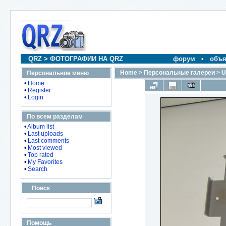
QRZ
>
ФОТОГРАФИИ НА QRZ
форум
•
объя
Home
>
Персональные галереи
>
U
Персональное меню
•
Home
•
Register
•
Login
По всем разделам
•
Album list
•
Last uploads
•
Last comments
•
Most viewed
•
Top rated
•
My Favorites
•
Search
Поиск
Помощь