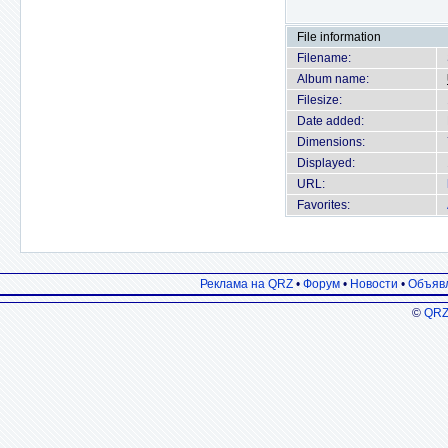
File information
Filename:
Album name:
Filesize:
Date added:
Dimensions:
Displayed:
URL:
Favorites:
Реклама на QRZ
•
Форум
•
Новости
•
Объяв
©
QRZ