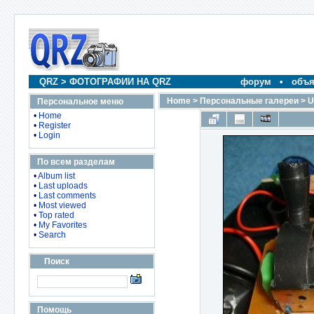
QRZ
>
ФОТОГРАФИИ НА QRZ
форум
•
объя
Home
>
Персональные галереи
>
U
Персональное меню
•
Home
•
Register
•
Login
По всем разделам
•
Album list
•
Last uploads
•
Last comments
•
Most viewed
•
Top rated
•
My Favorites
•
Search
Поиск
Помощь