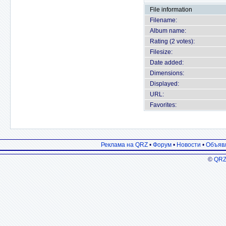
File information
Filename:
Album name:
Rating (2 votes):
Filesize:
Date added:
Dimensions:
Displayed:
URL:
Favorites:
Реклама на QRZ
•
Форум
•
Новости
•
Объяв
©
QRZ