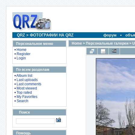
QRZ
>
ФОТОГРАФИИ НА QRZ
форум
•
объя
Home
>
Персональные галереи
>
U
Персональное меню
•
Home
•
Register
•
Login
По всем разделам
•
Album list
•
Last uploads
•
Last comments
•
Most viewed
•
Top rated
•
My Favorites
•
Search
Поиск
Помощь