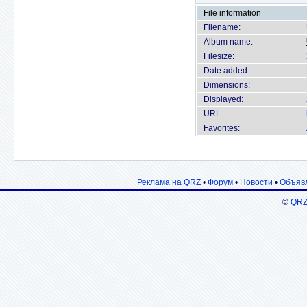
File information
Filename:
Album name:
Filesize:
Date added:
Dimensions:
Displayed:
URL:
Favorites:
Реклама на QRZ
•
Форум
•
Новости
•
Объяв
©
QRZ