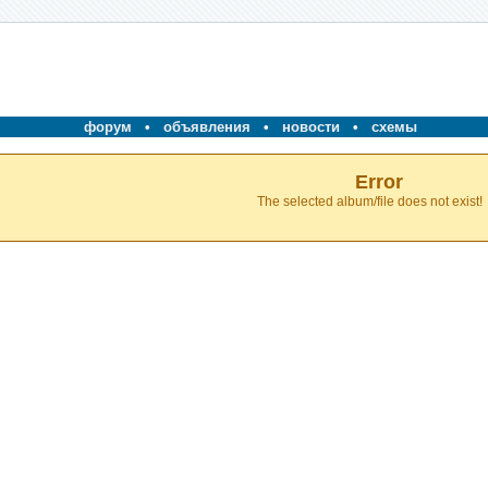
форум
•
объявления
•
новости
•
схемы
Error
The selected album/file does not exist!