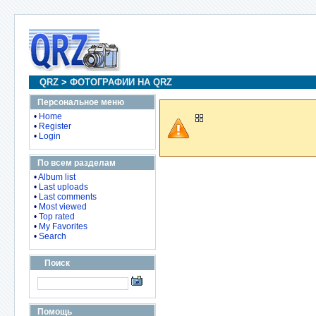
QRZ
>
ФОТОГРАФИИ НА QRZ
Персональное меню
•
Home
•
Register
•
Login
По всем разделам
•
Album list
•
Last uploads
•
Last comments
•
Most viewed
•
Top rated
•
My Favorites
•
Search
Поиск
Помощь