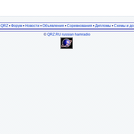
а QRZ
•
Форум
•
Новости
•
Объявления
•
Соревнования
•
Дипломы
•
Схемы и до
©
QRZ.RU russian hamradio