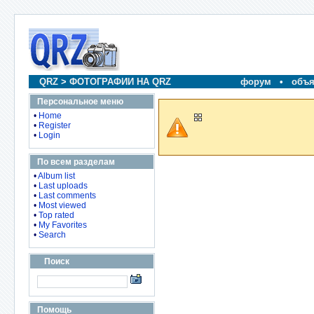
QRZ
>
ФОТОГРАФИИ НА QRZ
форум
•
объя
Персональное меню
•
Home
•
Register
•
Login
По всем разделам
•
Album list
•
Last uploads
•
Last comments
•
Most viewed
•
Top rated
•
My Favorites
•
Search
Поиск
Помощь