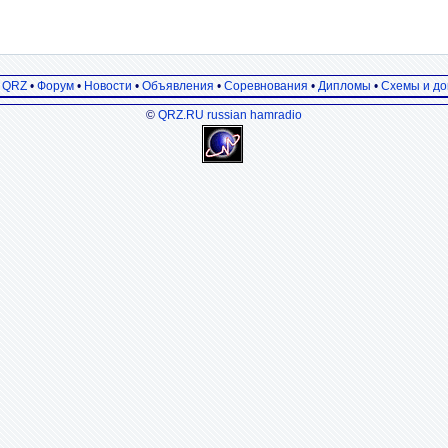
а QRZ
•
Форум
•
Новости
•
Объявления
•
Соревнования
•
Дипломы
•
Схемы и до
©
QRZ.RU russian hamradio