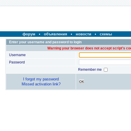
форум
•
объявления
•
новости
•
схемы
Enter your username and password to login
Warning your browser does not accept script's co
Username
Password
Remember me
I forgot my password
OK
Missed activation link?