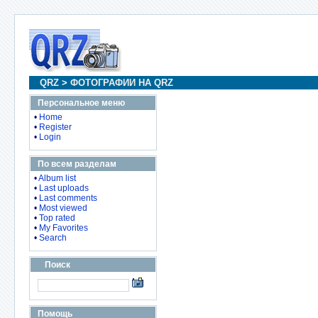
QRZ
>
ФОТОГРАФИИ НА QRZ
Персональное меню
•
Home
•
Register
•
Login
По всем разделам
•
Album list
•
Last uploads
•
Last comments
•
Most viewed
•
Top rated
•
My Favorites
•
Search
Поиск
Помощь