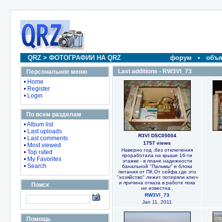
QRZ
>
ФОТОГРАФИИ НА QRZ
форум
•
объя
Last additions - RW3VI_73
Персональное меню
•
Home
•
Register
•
Login
По всем разделам
•
Album list
•
Last uploads
R3VI DSC05004
•
Last comments
1757 views
•
Most viewed
Наверно год ,без отключения
•
Top rated
проработала на крыше 16-ти
•
My Favorites
этажки - в плане надежности
•
Search
банальной "Пальмы" и блока
питания от ПК.От сейфа,где это
"хозяйство" лежит потеряли ключ
и причина отказа в работе пока
Поиск
не известна..
RW3VI_73
Jan 11, 2011
Помощь