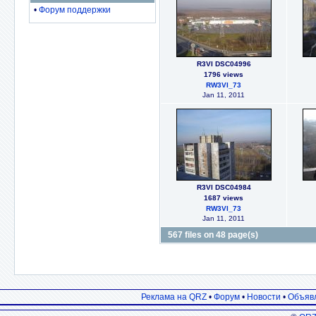
•
Форум поддержки
R3VI DSC04996
1796 views
RW3VI_73
Jan 11, 2011
R3VI DSC04984
1687 views
RW3VI_73
Jan 11, 2011
567 files on 48 page(s)
Реклама на QRZ
•
Форум
•
Новости
•
Объяв