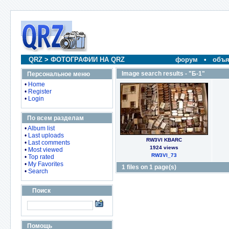
QRZ
>
ФОТОГРАФИИ НА QRZ
форум
•
объя
Image search results - "Б-1"
Персональное меню
•
Home
•
Register
•
Login
По всем разделам
•
Album list
•
Last uploads
RW3VI KBARC
•
Last comments
1924 views
•
Most viewed
RW3VI_73
•
Top rated
•
My Favorites
1 files on 1 page(s)
•
Search
Поиск
Помощь