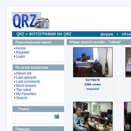
QRZ
>
ФОТОГРАФИИ НА QRZ
форум
•
объя
Image search results - "связи"
Персональное меню
•
Home
•
Register
•
Login
По всем разделам
•
Album list
•
Last uploads
51778279
•
Last comments
2584 views
•
Most viewed
swyazist
•
Top rated
•
My Favorites
•
Search
Поиск
Помощь