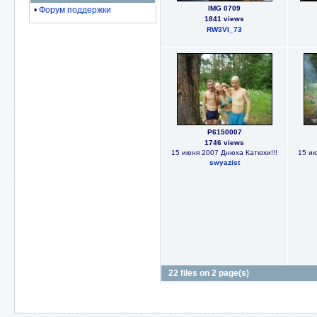
IMG 0709
•
Форум поддержки
1841 views
RW3VI_73
P6150007
1746 views
15 июня 2007 Днюха Катюхи!!!
15 ию
swyazist
22 files on 2 page(s)