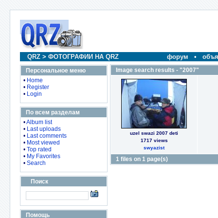
QRZ
>
ФОТОГРАФИИ НА QRZ
форум
•
объя
Image search results - "2007"
Персональное меню
•
Home
•
Register
•
Login
По всем разделам
•
Album list
•
Last uploads
uzel swazi 2007 deti
•
Last comments
1717 views
•
Most viewed
swyazist
•
Top rated
•
My Favorites
1 files on 1 page(s)
•
Search
Поиск
Помощь