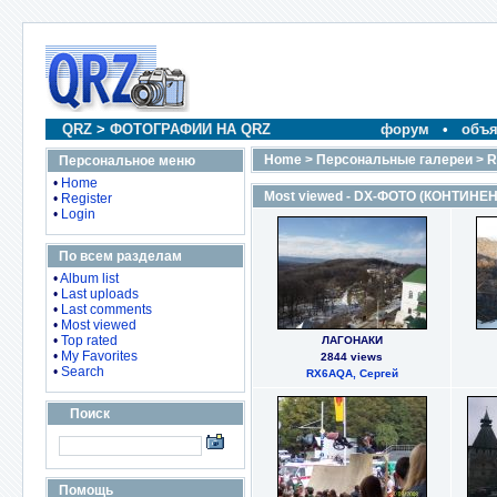
QRZ
>
ФОТОГРАФИИ НА QRZ
форум
•
объя
Home
>
Персональные галереи
>
R
Персональное меню
•
Home
Most viewed - DX-ФОТО (КОНТИНЕ
•
Register
•
Login
По всем разделам
•
Album list
•
Last uploads
•
Last comments
•
Most viewed
•
Top rated
ЛАГОНАКИ
•
My Favorites
2844 views
•
Search
RX6AQA, Сергей
Поиск
Помощь