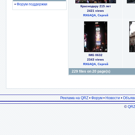
•
Форум поддержки
Краснодару 215 лет
2421 views
RX6AQA, Сергей
IMG 0632
2343 views
RX6AQA, Сергей
229 files on 20 page(s)
Реклама на QRZ
•
Форум
•
Новости
•
Объяв
©
QRZ