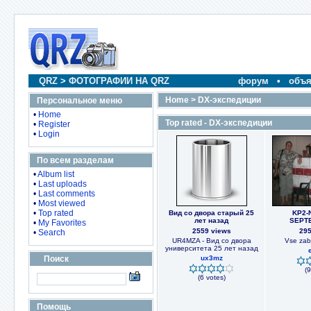
QRZ
>
ФОТОГРАФИИ НА QRZ
форум
•
объя
Home
>
DX-экспедиции
Персональное меню
•
Home
Top rated - DX-экспедиции
•
Register
•
Login
По всем разделам
•
Album list
•
Last uploads
•
Last comments
•
Most viewed
•
Top rated
Вид со двора старый 25
KP2-
лет назад
SEPT
•
My Favorites
2559 views
295
•
Search
UR4MZA - Вид со двора
Vse zab
университета 25 лет назад
Поиск
ux3mz
(9
(6 votes)
Помощь