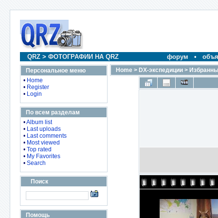
QRZ
>
ФОТОГРАФИИ НА QRZ
форум
•
объя
Home
>
DX-экспедиции
>
Избранны
Персональное меню
•
Home
•
Register
•
Login
По всем разделам
•
Album list
•
Last uploads
•
Last comments
•
Most viewed
•
Top rated
•
My Favorites
•
Search
Поиск
Помощь