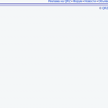
Реклама на QRZ
•
Форум
•
Новости
•
Объяв
©
QRZ